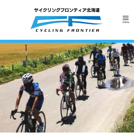
コ
ン
テ
ン
ツ
へ
移
動