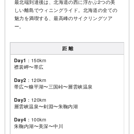
最北端到達後は、北海道の西に浮かぶ2つの美
しい離島でウィニングライド。北海道の全ての
魅力を満喫する、最高峰のサイクリングツア
ー。
距 離
Day1
：150km
襟裳岬〜帯広
Day2
：120km
帯広〜糠平湖〜三国峠〜層雲峡温泉
Day3
：120km
層雲峡温泉〜剣淵〜朱鞠内湖
Day4
：100km
朱鞠内湖〜美深〜中川