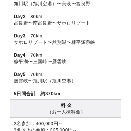
旭川駅（旭川空港）〜美瑛〜富良野
Day2
：80km
富良野〜南富良野〜サホロリゾート
Day3
：70km
サホロリゾート〜然別湖〜糠平源泉峡
Day4
：70km
糠平湖〜三国峠〜層雲峡
Day5
：70km
層雲峡〜旭川駅（旭川空港）
5日間合計 約370km
料 金
（お一人様料金）
2名参加：400,000円～
3名以上の参加：325,000円～