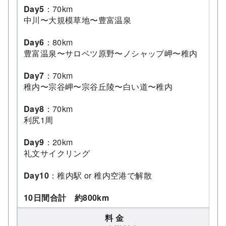
Day5
：70km
中川〜大規模草地〜豊富温泉
Day6
：80km
豊富温泉〜サロベツ原野〜ノシャップ岬〜稚内
Day7
：70km
稚内〜宗谷岬〜宗谷丘陵〜白い道〜稚内
Day8
：70km
利尻1周
Day9
：20km
礼文サイクリング
Day10
：稚内駅 or 稚内空港で解散
10日間合計 約800km
料 金