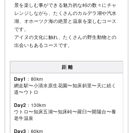
景を楽しむ事ができる魅力的な峠の数々にチャ
レンジしながら、たくさんのカルデラ湖や汽水
湖、オホーツク海の絶景と温泉を楽しむコース
です。
アイヌの文化に触れ、たくさんの野生動物との
出会いもあるコースです。
距 離
Day1
：80km
網走駅〜小清水原生花園〜知床斜里〜天に続く
道〜ウトロ
Day2
：130km
ウトロ〜知床五湖〜知床峠〜羅臼〜開陽台〜養
老牛温泉
Day3
：60km