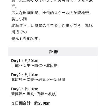
群。
広大な田園風景、圧倒的スケールの丘陵地帯、
美しい湖、
北海道らしい風景の全て楽しむ事ができ、札幌
周辺での
観光も可能です。
距 離
Day1
：約80km
千歳〜安平〜由仁〜北広島
Day2
：約70km
北広島〜南幌〜岩見沢〜新篠津
Day3
：約80km
新篠津〜当別~石狩〜札幌
３日間合計 約230km