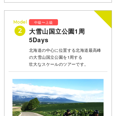
中級〜上級
Model
大雪山国立公園1周
2
5Days
北海道の中心に位置する北海道最高峰
の大雪山国立公園を1周する
壮大なスケールのツアーです。