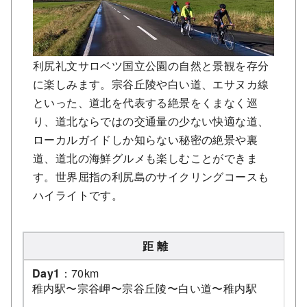
利尻礼文サロベツ国立公園の自然と景観を存分
に楽しみます。宗谷丘陵や白い道、エサヌカ線
といった、道北を代表する絶景をくまなく巡
り、道北ならではの交通量の少ない快適な道、
ローカルガイドしか知らない秘密の絶景や裏
道、道北の海鮮グルメも楽しむことができま
す。世界屈指の利尻島のサイクリングコースも
ハイライトです。
距 離
Day1
：70km
稚内駅〜宗谷岬〜宗谷丘陵〜白い道〜稚内駅