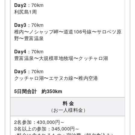
Day2
：70km
利尻島1周
Day3
：70km
稚内〜ノシャップ岬〜道道106号線〜サロベツ原
野〜豊富温泉
Day4
：70km
豊富温泉〜大規模草地牧場〜クッチャロ湖
Day5
：70km
クッチャロ湖〜エサヌカ線〜稚内空港
5日間合計 約350km
料 金
（お一人様料金）
2名参加：430,000円～
3名以上の参加：345,000円～