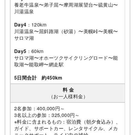
養老牛温泉〜弟子屈〜摩周湖展望台〜硫黄山〜
川湯温泉
Day4
：120km
川湯温泉〜屈斜路湖（砂湯）〜美幌峠〜美幌〜
サロマ湖
Day5
：60km
サロマ湖〜オホーツクサイクリングロード〜能
取湖〜能取岬〜網走駅
5日間合計 約450km
料 金
（お一人様料金）
2名参加：400,000円～
3名以上の参加：325,000円～
※料金に含まれるもの：宿泊費（朝夕食込み）、
ガイド、サポートカー、レンタサイクル、メカ
ニックサポート、ライド中の補給