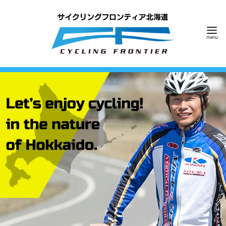
コ
ン
テ
ン
ツ
へ
移
動